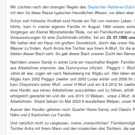
Wir züchten nach den strengen Regeln des
Deutschen Retriever-Club's
mit dem für diese Rasse typischen freundlichen Wesen, vor allem aber a
Schon seit frühester Kindheit sind Hunde ein Teil von meinem Leben.
führte, kam in meiner eigenen Familie im August 1984 unsere erst
Vorgänger, ein Kleiner Münsterlander Rüde, nur ein Familienhund sein un
Voraussetzungen für eine Zuchthündin erfüllte, fiel am
23. 01.1988 uns
Wir hatten dort ein Haus mit großem Grundstück, durch das unser H
Wasser zu finden. Auch Amira ihre Tochter aus ihrem A-Wurf, für die 
liebten diesen Bach sehr. So gab dieser Bach unserer Zucht den Nam
Nachdem unsere Sandy in erster Linie ein traumhafter Begleit- Familie
aus Arbeitslinen stammte, das Dummyvirus infiziert. Peggy's 1. Wur
Jahre alt war, zogen wir nach Nesselwang ins Allgäu um. Hier leben 
Allgäu kam 2002 Peggys zweiter und 2003 Lunas erster und 2006 ihr 
kam Cheyenne's erster Wurf, unser H-Wurf und am 8.6.2012 ihr zweite
eine Hündin aus reinen Arbeitslinien auszubilden und zu führen, erfü
erfolgreich gestartet bin und die uns 2015 10 Welpen, unser J-Wurf,
Arbeitslinien. Shanti bekam im Mai 2023 9 wunderbare Welpen, unser K-W
Ausser den Hunden gehören noch Quarter Horse Sanny und Classic Po
Hahn und 2 Kaninchen zur Familie.
Und natürlich nicht zu vergessen, meine „menschlichen" Familienmitg
Tochter Anita mit ihrem Mann und den inzwischen drei Töchtern, die s