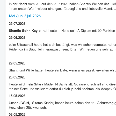
In der Nacht vom 28. auf den 29.7.2026 haben Shantis Welpen das Licht
ihrem ersten Wurf, wieder eine ganz fürsorgliche und liebevolle Mami. .
Mai /Juni / Juli 2026
25.07.2026
Shantis Sohn Kaylo
hat heute in Herle sein A Diplom mit 90 Punkten 
29.06.2026
beim Ultraschall heute hat sich bestätigt, was wir schon vermutet hatte
Rüden da im Bäuchlein heranwaschsen, lüftet. Wir freuen uns sehr au
29.05.2026
Shanti und Willie hatten heute ein Date, wenn alles passt, erwarten w
25.05.2026
Heute wird mein
Sitara
Mädel 14 Jahre alt. So rasend schnell sind die
meiner Seite und vielleicht darfst du dich ja bald nochmal als Adop
15.05.2026
Unser
J-Wurf,
Sitaras Kinder, haben heute schon den 11. Geburtstag g
Herzlichen Glückwunsch.
08.05.2026