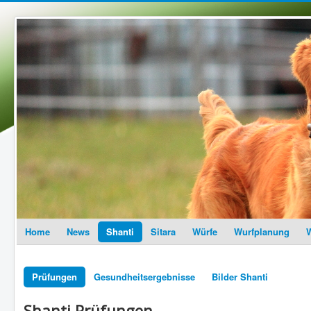
Home
News
Shanti
Sitara
Würfe
Wurfplanung
W
Prüfungen
Gesundheitsergebnisse
Bilder Shanti
Shanti Prüfungen