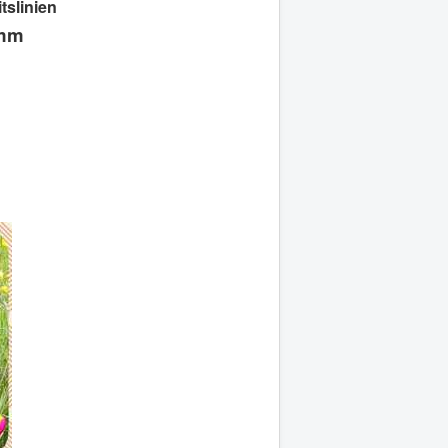
tslinien
amm