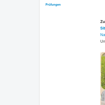
Prüfungen
Zu
Si
N
Un