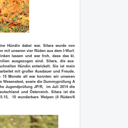
ine Hündin dabei war. Sitara wurde von
n mit unseren vier Rüden aus dem I-Wurf.
rinken lassen und war froh, dass das kl.
milien ausgezogen sind. Sitara, die aus
schnellen Hündin entwickelt. Sie ist mein
 arbeitet mit großer Ausdauer und Freude.
e 15 Monate alt war konnten wir unseren
den Wesenstest, sowie die Dummyprüfung A
iche Jugendprüfung JP/R, im Juli 2014 die
tschland und Österreich. Sitara ist die
.5.15, 10 wunderbare Welpen (4 Rüden/6