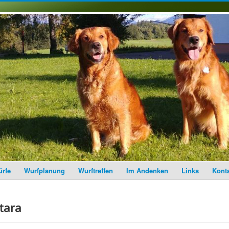
rfe
Wurfplanung
Wurftreffen
Im Andenken
Links
Kont
itara