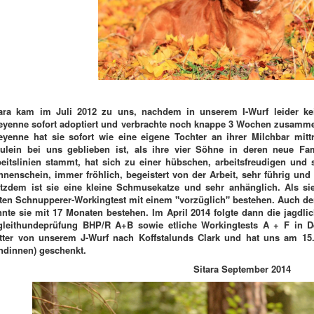
tara kam im Juli 2012 zu uns, nachdem in unserem I-Wurf leider ke
eyenne sofort adoptiert und verbrachte noch knappe 3 Wochen zusamme
eyenne hat sie sofort wie eine eigene Tochter an ihrer Milchbar mitt
äulein bei uns geblieben ist, als ihre vier Söhne in deren neue Fa
eitslinien stammt, hat sich zu einer hübschen, arbeitsfreudigen und 
nenschein, immer fröhlich, begeistert von der Arbeit, sehr führig und
otzdem ist sie eine kleine Schmusekatze und sehr anhänglich. Als si
sten Schnupperer-Workingtest mit einem "vorzüglich" bestehen. Auch 
nte sie mit 17 Monaten bestehen. Im April 2014 folgte dann die jagdl
gleithundeprüfung BHP/R A+B sowie etliche Workingtests A + F in Deu
tter von unserem J-Wurf nach Koffstalunds Clark und hat uns am 15
ndinnen) geschenkt.
Sitara September 2014