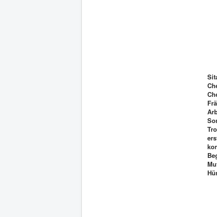
Si
Ch
Ch
Fr
Arb
Son
Tr
er
kon
Be
Mu
Hü