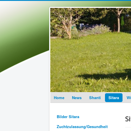
Home
News
Shanti
Sitara
Wü
Bilder Sitara
S
Zuchtzulassung/Gesundheit