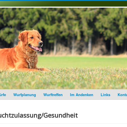
rfe
Wurfplanung
Wurftreffen
Im Andenken
Links
Kont
uchtzulassung/Gesundheit