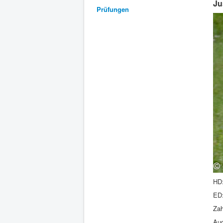
Ju
Prüfungen
HD
ED: 
Zah
Aug