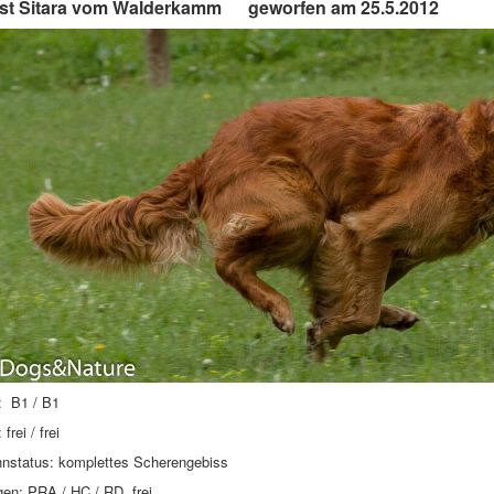
st Sitara vom Walderkamm geworfen am 25.5.2012
: B1 / B1
frei / frei
nstatus: komplettes Scherengebiss
en: PRA / HC / RD frei