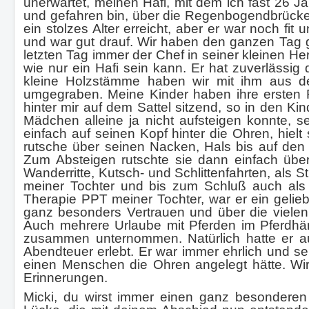
unerwartet, meinen Hafi, mit dem ich fast 26 
und gefahren bin, über die Regenbogendbrücke 
ein stolzes Alter erreicht, aber er war noch 
und war gut drauf. Wir haben den ganzen Tag g
letzten Tag immer der Chef in seiner kleinen Her
wie nur ein Hafi sein kann. Er hat zuverlässi
kleine Holzstämme haben wir mit ihm aus 
umgegraben. Meine Kinder haben ihre ersten R
hinter mir auf dem Sattel sitzend, so in den Ki
Mädchen alleine ja nicht aufsteigen konnte, 
einfach auf seinen Kopf hinter die Ohren, hie
rutsche über seinen Nacken, Hals bis auf den 
Zum Absteigen rutschte sie dann einfach über 
Wanderritte, Kutsch- und Schlittenfahrten, als S
meiner Tochter und bis zum Schluß auch als 
Therapie PPT meiner Tochter, war er ein gelie
ganz besonders Vertrauen und über die vielen
Auch mehrere Urlaube mit Pferden im Pferdh
zusammen unternommen. Natürlich hatte er au
Abendteuer erlebt. Er war immer ehrlich und s
einen Menschen die Ohren angelegt hätte. Wir
Erinnerungen.
Micki, du wirst immer einen ganz besonderen