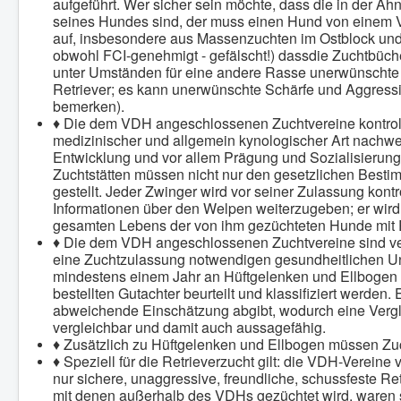
aufgeführt. Wer sicher sein möchte, dass die in der Ah
seines Hundes sind, der muss einen Hund von einem V
auf, insbesondere aus Massenzuchten im Ostblock und 
obwohl FCI-genehmigt - gefälscht!) dassdie Zuchtbüche
unter Umständen für eine andere Rasse unerwünschte 
Retriever; es kann unerwünschte Schärfe und Aggressio
bemerken).
♦ Die dem VDH angeschlossenen Zuchtvereine kontroll
medizinischer und allgemein kynologischer Art nachwei
Entwicklung und vor allem Prägung und Sozialisierung
Zuchtstätten müssen nicht nur den gesetzlichen Best
gestellt. Jeder Zwinger wird vor seiner Zulassung kontro
Informationen über den Welpen weiterzugeben; er wird
gesamten Lebens der von ihm gezüchteten Hunde mit Ra
♦ Die dem VDH angeschlossenen Zuchtvereine sind verp
eine Zuchtzulassung notwendigen gesundheitlichen Un
mindestens einem Jahr an Hüftgelenken und Ellbogen 
bestellten Gutachter beurteilt und klassifiziert werden
abweichende Einschätzung abgibt, wodurch eine Vergle
vergleichbar und damit auch aussagefähig.
♦ Zusätzlich zu Hüftgelenken und Ellbogen müssen Zuch
♦ Speziell für die Retrieverzucht gilt: die VDH-Vereine
nur sichere, unaggressive, freundliche, schussfeste R
mit denen außerhalb des VDHs gezüchtet wird, waren s