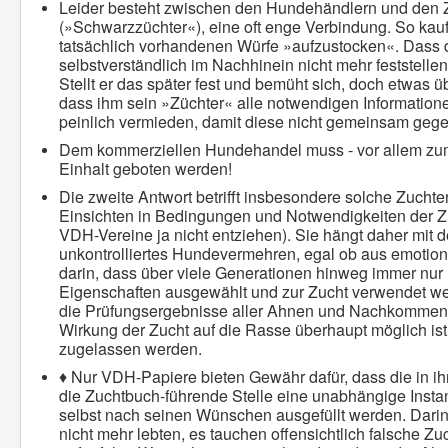
Leider besteht zwischen den Hundehändlern und den Zü
(»Schwarzzüchter«), eine oft enge Verbindung. So kauf
tatsächlich vorhandenen Würfe »aufzustocken«. Dass di
selbstverständlich im Nachhinein nicht mehr feststelle
Stellt er das später fest und bemüht sich, doch etwas 
dass ihm sein »Züchter« alle notwendigen Informatione
peinlich vermieden, damit diese nicht gemeinsam geg
Dem kommerziellen Hundehandel muss - vor allem zum 
Einhalt geboten werden!
Die zweite Antwort betrifft insbesondere solche Zucht
Einsichten in Bedingungen und Notwendigkeiten der Z
VDH-Vereine ja nicht entziehen). Sie hängt daher mit 
unkontrolliertes Hundevermehren, egal ob aus emotion
darin, dass über viele Generationen hinweg immer nur
Eigenschaften ausgewählt und zur Zucht verwendet we
die Prüfungsergebnisse aller Ahnen und Nachkommen mü
Wirkung der Zucht auf die Rasse überhaupt möglich ist.
zugelassen werden.
♦ Nur VDH-Papiere bieten Gewähr dafür, dass die in 
die Zuchtbuch-führende Stelle eine unabhängige Insta
selbst nach seinen Wünschen ausgefüllt werden. Darin
nicht mehr lebten, es tauchen offensichtlich falsch