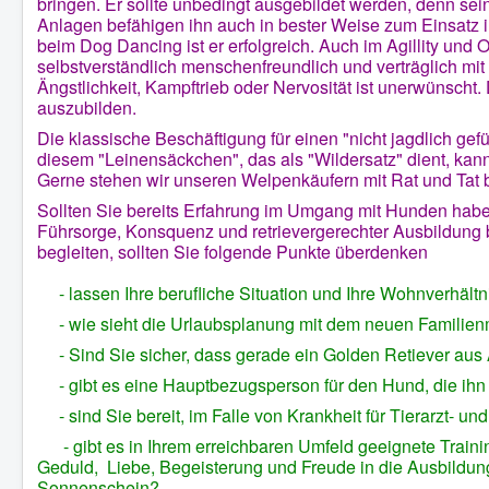
bringen. Er sollte unbedingt ausgebildet werden, denn sei
Anlagen befähigen ihn auch in bester Weise zum Einsatz 
beim Dog Dancing ist er erfolgreich. Auch im Agillity und
selbstverständlich menschenfreundlich und verträglich mi
Ängstlichkeit, Kampftrieb oder Nervosität ist unerwünscht. 
auszubilden.
Die klassische Beschäftigung für einen "nicht jagdlich ge
diesem "Leinensäckchen", das als "Wildersatz" dient, kann
Gerne stehen wir unseren Welpenkäufern mit Rat und Tat be
Sollten Sie bereits Erfahrung im Umgang mit Hunden habe
Führsorge, Konsquenz und retrievergerechter Ausbildung b
begleiten, sollten Sie folgende Punkte überdenken
- lassen Ihre berufliche Situation und Ihre Wohnverhält
- wie sieht die Urlaubsplanung mit dem neuen Familienm
- Sind Sie sicher, dass gerade ein Golden Retiever aus Arb
- gibt es eine Hauptbezugsperson für den Hund, die ihn a
- sind Sie bereit, im Falle von Krankheit für Tierarzt- u
- gibt es in Ihrem erreichbaren Umfeld geeignete Training
Geduld, Liebe, Begeisterung und Freude in die Ausbildun
Sonnenschein?