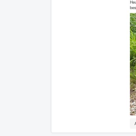
Heu
bes