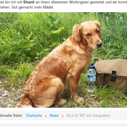
te bin ich mit
Shanti
an ihrem allerersten Workingtest gestartet und wir kon
tehen. Gut gemacht mein Mädel.
Aktuelle Seite:
Startseite
News
20.6.21 WT am Saugraben