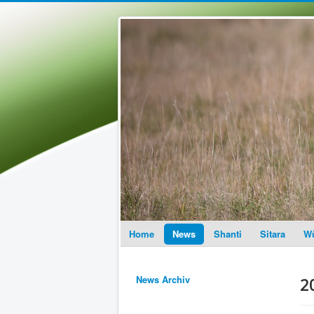
Home
News
Shanti
Sitara
Wü
News Archiv
2