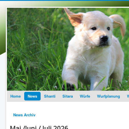
Home
News
Shanti
Sitara
Würfe
Wurfplanung
W
News Archiv
Mai /Juni / Juli 2026